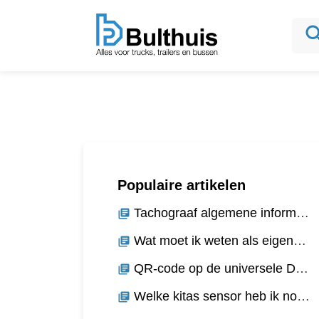
sea
Populaire artikelen
Tachograaf algemene informatie
library_books
Wat moet ik weten als eigenaar vrachtwagen(s) / chauffeur?
library_books
QR-code op de universele DTCO 4.1
library_books
Welke kitas sensor heb ik nodig?
library_books