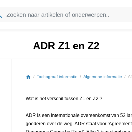
rch
ADR Z1 en Z2
Tachograaf informatie
Algemene informatie
A
home
Wat is het verschil tussen Z1 en Z2 ?
ADR is een internationale overeenkomst van 52 lan
goederen over de weg. ADR staat voor ‘Agreement c
Dangerous Goods by Road’. Elke 2 jaar stemt een t