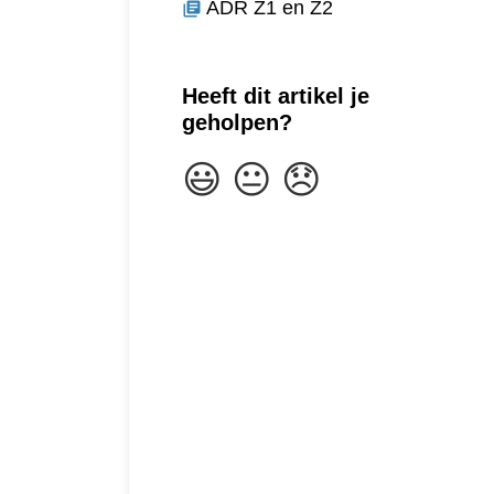
ADR Z1 en Z2
library_books
Heeft dit artikel je
geholpen?
😃
😐
😞