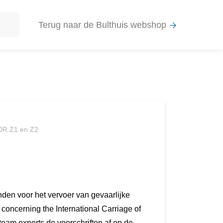
Terug naar de Bulthuis webshop
arrow_forward
DR Z1 en Z2
den voor het vervoer van gevaarlijke
oncerning the International Carriage of
eam experts de voorschriften af op de